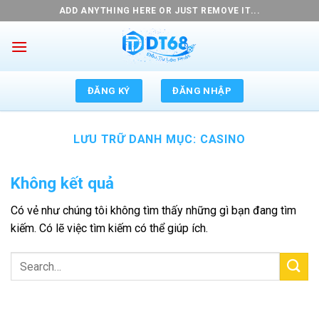
Chuyển
ADD ANYTHING HERE OR JUST REMOVE IT...
đến
nội
dung
ĐĂNG KÝ
ĐĂNG NHẬP
LƯU TRỮ DANH MỤC:
CASINO
Không kết quả
Có vẻ như chúng tôi không tìm thấy những gì bạn đang tìm
kiếm. Có lẽ việc tìm kiếm có thể giúp ích.