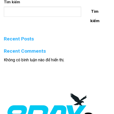
Tìm kiếm
Tìm
kiếm
Recent Posts
Recent Comments
Không có bình luận nào để hiển thị.