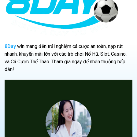
8Day
win mang đến trải nghiệm cá cược an toàn, nạp rút
nhanh, khuyến mãi lớn với các trò chơi Nổ Hũ, Slot, Casino,
và Cá Cược Thể Thao. Tham gia ngay để nhận thưởng hấp
dẫn!