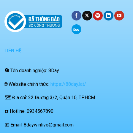
LIÊN HỆ
🏦 Tên doanh nghiệp: 8Day
🌐 Website chính thức:
https://88day.lat/
🗺️ Địa chỉ: 22 Đường 3/2, Quận 10, TPHCM
☎️ Hotline:
0934567890
📧 Email:
8daywinlive@gmail.com