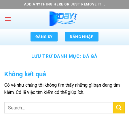
Chuyển
ADD ANYTHING HERE OR JUST REMOVE IT...
đến
nội
dung
ĐĂNG KÝ
ĐĂNG NHẬP
LƯU TRỮ DANH MỤC:
ĐÁ GÀ
Không kết quả
Có vẻ như chúng tôi không tìm thấy những gì bạn đang tìm
kiếm. Có lẽ việc tìm kiếm có thể giúp ích.